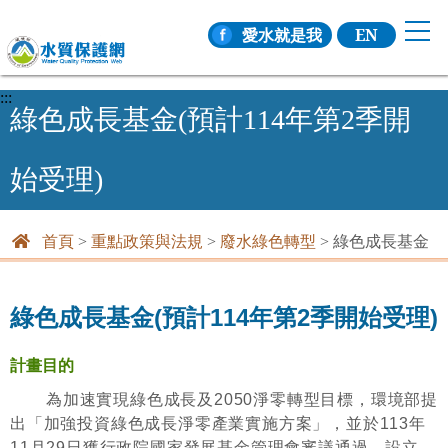
愛水就是我
EN
選
:::
綠色成長基金(預計114年第2季開
始受理)
首頁
>
重點政策與法規
>
廢水綠色轉型
>
綠色成長基金
綠色成長基金(預計114年第2季開始受理)
計畫目的
為加速實現綠色成長及2050淨零轉型目標，環境部提
出「加強投資綠色成長淨零產業實施方案」，並於113年
11月29日獲行政院國家發展基金管理會審議通過，設立