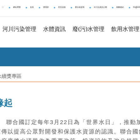
:::
網站導覽
首頁
環境部
意見信箱
愛水就是我
水污法資訊公開
相關連結
English
河川污染管理
水體資訊
廢(污)水管理
飲用水管理
永續獎專區
緣起
聯合國訂定每年3月22日為「世界水日」，推動
宣傳以提高公眾對開發和保護水資源的認識。聯合國