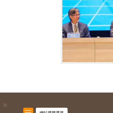
專
家
學
者
:::
與
網站導覽選單